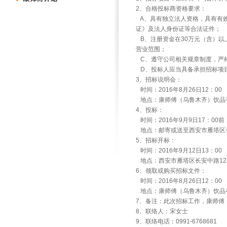
2
、合格投标商资格要求：
A
、具有独立法人资格，具有有
证》及法人身份证等合法证件；
B
、注册资金在
30
万元（含）以
营业范围；
C
、遵守公司相关规章制度，严
D
、投标人应当具备承担招标项
3
、招标说明会：
时间：
2016
年
8
月
26
日
12
：
00
地点：康师傅（乌鲁木齐）饮品
4
、投标：
时间：
2016
年
9
月
9
日
17
：
00
前
地点：邮寄或送至西安市雁塔区
5
、招标开标：
时间：
2016
年
9
月
12
日
13
：
00
地点：西安市雁塔区长安中路
12
6
、领取或购买招标文件：
时间：
2016
年
8
月
26
日
12
：
00
地点：康师傅（乌鲁木齐）饮品
7
、备注：此次招标工作，康师傅
8
、联络人：宋女士
9
、联络电话：
0991-6768681