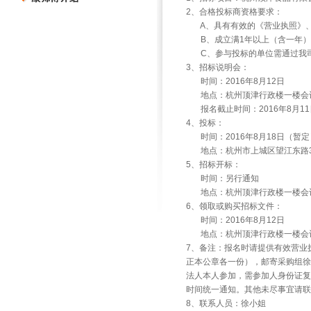
2
、合格投标商资格要求：
A
、具有有效的《营业执照》
B
、成立满
1
年以上（含一年）
C
、参与投标的单位需通过我
3
、招标说明会：
时间：
2016
年
8
月
12
日
地点：杭州顶津行政楼一楼会
报名截止时间：
2016
年
8
月
11
4
、投标：
时间：
2016
年
8
月
18
日（暂定
地点：杭州市上城区望江东路
5
、招标开标：
时间：另行通知
地点：杭州顶津行政楼一楼会
6
、领取或购买招标文件：
时间：
2016
年
8
月
12
日
地点：杭州顶津行政楼一楼会
7
、备注：报名时请提供有效营业
正本公章各一份），邮寄采购组徐
法人本人参加，需参加人身份证复
时间统一通知。其他未尽事宜请联
8
、联系人员：徐小姐