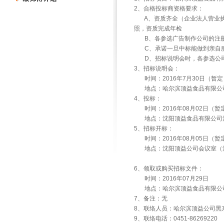
2
、合格投标商资格要求：
A
、资质齐全（企业法人营业
照，资质完成年检
B
、各参选广告制作公司的注
C
、承诺一旦中标能做到亲自
D
、招标说明会时，各参选公
3
、招标说明会：
时间：
2016
年
7
月
30
日（暂定
地点：哈尔滨顶益食品有限公
4
、投标：
时间：
2016
年
08
月
02
日（暂
地点：沈阳顶益食品有限公司
5
、招标开标：
时间：
2016
年
08
月
05
日（暂
地点：沈阳顶益公司会议室（
6
、领取或购买招标文件：
时间：
2016
年
07
月
29
日
地点：哈尔滨顶益食品有限公
7
、备注：无
8
、联络人员：哈尔滨顶益公司黑
9
、联络电话：
0451-86269220