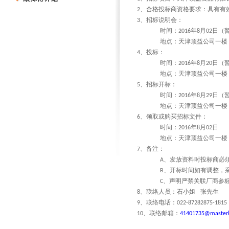
、合格投标商资格要求：具有有
2
、招标说明会：
3
时间：
年
月
日（
2016
8
02
地点：天津顶益公司一楼
、投标：
4
时间：
年
月
日（
2016
8
20
地点：天津顶益公司一楼
、招标开标：
5
时间：
年
月
日（
2016
8
29
地点：天津顶益公司一楼
、领取或购买招标文件：
6
时间：
年
月
日
2016
8
02
地点：天津顶益公司一楼
、备注：
7
、发放资料时投标商必
A
、开标时间如有调整，
B
、声明严禁关联厂商参
C
、联络人员：石小姐
张先生
8
、联络电话：
9
022-87282875-1815
、联络邮箱：
10
41401735@masterk