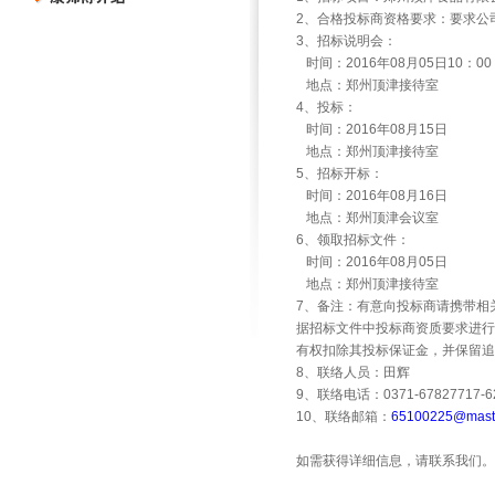
2
、合格投标商资格要求：要求公
3
、招标说明会：
时间：
2016
年
08
月
05
日
10
：
00
地点：郑州顶津接待室
4
、投标：
时间：
2016
年
08
月
15
日
地点：郑州顶津接待室
5
、招标开标：
时间：
2016
年
08
月
16
日
地点：郑州顶津会议室
6
、领取招标文件：
时间：
2016
年
08
月
05
日
地点：郑州顶津接待室
7
、备注：有意向投标商请携带相
据招标文件中投标商资质要求进行
有权扣除其投标保证金，并保留追
8
、联络人员：田辉
9
、联络电话：
0371-67827717-6
10
、联络邮箱：
65100225@maste
如需获得详细信息，请联系我们。