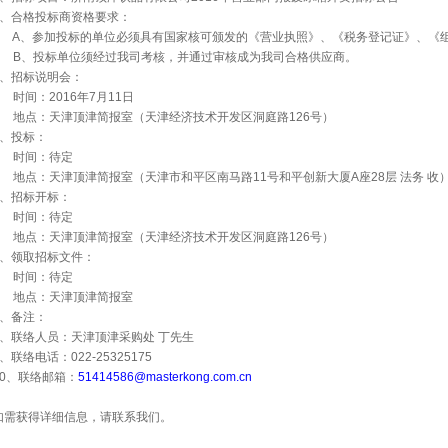
、合格投标商资格要求：
A
、参加投标的单位必须具有国家核可颁发的《营业执照》、《税务登记证》、《
B
、投标单位须经过我司考核，并通过审核成为我司合格供应商。
、招标说明会：
时间：
2016
年
7
月
11
日
地点：天津顶津简报室（天津经济技术开发区洞庭路
126
号）
、投标：
时间：待定
地点：天津顶津简报室（天津市和平区南马路
11
号和平创新大厦
A
座
28
层
法务
收
、招标开标：
时间：待定
地点：天津顶津简报室（天津经济技术开发区洞庭路
126
号）
、领取招标文件：
时间：待定
地点：天津顶津简报室
、备注：
、联络人员：天津顶津采购处
丁先生
、联络电话：
022-25325175
0
、联络邮箱：
51414586@masterkong.com.cn
如需获得详细信息，请联系我们。