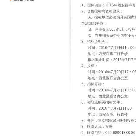
1
、招标项目：
2016
年西安百事可
2
、合格投标商资格要求：
A
、投标单位必须为具有国家
合法组织单位；
B
、注册资金
50
万以上，投标
C
、在集团关系企业内有不良
3
、招标说明会：
时间：
2016
年
7
月
7
日
11
：
00
地点：西安百事厂行政楼
报名截止时间：
2016
年
7
月
7
4
、投标：
时间：
2016
年
7
月
20
日
17
：
0
地点：西北区联合办公室
5
、招标开标：
时间：
2016
年
7
月
21
日
10
：
0
地点：西北区联合办公室
6
、领取或购买招标文件：
时间：
2016
年
7
月
7
日
11:00
地点：西安百事厂行政楼
7
、备注：本次招标采用密封投标
8
、联络人员：吴珊
9
、联络电话：
029-68901888-86