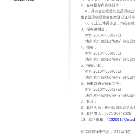
2
、合格投标商资格要求：
A
、具有合法经营的废品回收公
生资源回收经营者备案登记证明等
B
、以上证件需齐全，均在有效
3
、招标说明会：
时间
:2016
年
05
月
27
日
地点
:
杭州顶园公司生产部会议
4
、投标：
时间
:2016
年
06
月
03
日
地点
:
杭州顶园公司生产部会议
5
、招标开标：
时间
:2016
年
06
月
03
日
地点
:
杭州顶园公司生产部会议
6
、领取或购买招标文件：
时间
:2016
年
05
月
27
日
地点
:
杭州顶园公司生产部会议
7
、备注：
8
、联络人员：杭州顶园采购科余
9
、联络电话：
0571-86848025
10
、联络邮箱：
42020919@maste
如需获得详细信息，请联系我们。