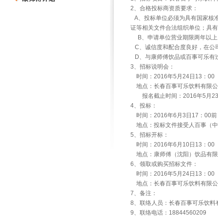
2
、合格投标商资质要求：
A
、投标单位必须为具有国家核
证等相关文件合法组织单位；具有
B
、申请单位营业期限两年以上
C
、诚信度和配合度良好，在公
D
、与康师傅饮品或百事可乐有
3
、招标说明会：
时间：
2016
年
5
月
24
日
13
：
00
地点：长春百事可乐饮料有限公
报名截止时间：
2016
年
5
月
2
4
、投标：
时间：
2016
年
6
月
3
日
17
：
00
前
地点：投标文件接受人百事（中
5
、招标开标：
时间：
2016
年
6
月
10
日
13
：
00
地点：康师傅（沈阳）饮品有限
6
、领取或购买招标文件：
时间：
2016
年
5
月
24
日
13
：
00
地点：长春百事可乐饮料有限公
7
、备注：
8
、联络人员：长春百事可乐饮料
9
、联络电话：
18844560209