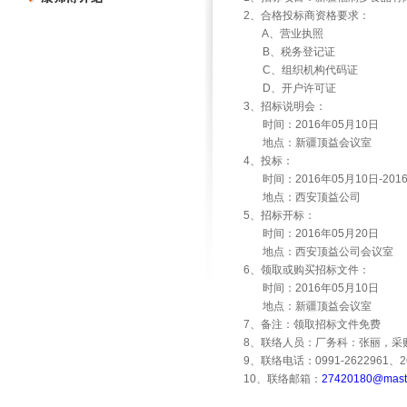
2
、合格投标商资格要求：
A
、营业执照
B
、税务登记证
C
、组织机构代码证
D
、开户许可证
3
、招标说明会：
时间：
2016
年
05
月
10
日
地点：新疆顶益会议室
4
、投标：
时间：
2016
年
05
月
10
日
-201
地点：西安顶益公司
5
、招标开标：
时间：
2016
年
05
月
20
日
地点：西安顶益公司会议室
6
、领取或购买招标文件：
时间：
2016
年
05
月
10
日
地点：新疆顶益会议室
7
、备注：领取招标文件免费
8
、联络人员：厂务科：张丽，采
9
、联络电话：
0991-2622961
、
2
10
、联络邮箱：
27420180@maste