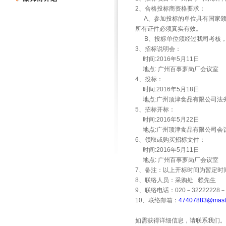
2
、合格投标商资格要求：
A
、参加投标的单位具有国家
所有证件必须真实有效。
B
、投标单位须经过我司考核
3
、招标说明会：
时间
:2016
年
5
月
11
日
地点
:
广州百事萝岗厂会议室
4
、投标：
时间
:2016
年
5
月
18
日
地点
:
广州顶津食品有限公司法
5
、招标开标：
时间
:2016
年
5
月
22
日
地点
:
广州顶津食品有限公司会
6
、领取或购买招标文件：
时间
:2016
年
5
月
11
日
地点
:
广州百事萝岗厂会议室
7
、备注：以上开标时间为暂定时
8
、联络人员：采购处
赖先生
9
、联络电话：
020
－
32222228
－
10
、联络邮箱：
47407883@maste
如需获得详细信息，请联系我们。