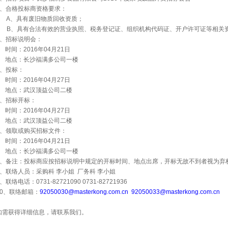
2、合格投标商资格要求：
A
、具有废旧物质回收资质；
B
、具有合法有效的营业执照、税务登记证、组织机构代码证、开户许可证等相关
3、招标说明会：
时间：2016年04月21日
地点：长沙福满多公司一楼
4、投标：
时间：2016年04月27日
地点：武汉顶益公司二楼
5、招标开标：
时间：2016年04月27日
地点：武汉顶益公司二楼
6、领取或购买招标文件：
时间：2016年04月21日
地点：长沙福满多公司一楼
7、备注：投标商应按招标说明中规定的开标时间、地点出席，开标无故不到者视为弃
8、联络人员：采购科 李小姐
厂务科 李小姐
、联络电话：0731-82721090 0731-82721936
10、联络邮箱：
92050030@masterkong.com.cn
92050033@masterkong.com.cn
如需获得详细信息，请联系我们。