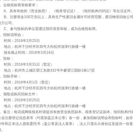
2、合格投标商资格要求：
A
、具有有效的《营业执照》、《税务登记证》、《组织机构代码证》等合法证件
B
、注册资金100万含以上，具有生产性废旧金属许可经营范围，废旧物资回收公
能力公司。
C
、参与投标的单位需通过我司资质审核，成为合格投标商。
3、招标说明会：
时间：2016年3月25日
地点：杭州下沙经开区四号大街杭州顶津行政楼一楼
报名截止时间：2016年3月24日
4、投标：
时间：2016年3月31日（暂定）
地点：杭州市上城区望江东路332号中豪望江国际1栋17层
5、招标开标：
时间：2016年4月1日（暂定）
地点：杭州下沙经开区四号大街杭州顶津行政楼一楼
6、领取或购买招标文件：
时间：2016年3月25日
地点：杭州下沙经开区四号大街杭州顶津行政楼一楼
7、备注：电话或网络报名时请提供有效营业执照副本、税务登记证副本、组织机构代
企业注册登记信息表等（均需加盖正本公章）各一份，参加招标说明会和投标时，如非
印件和正本法人授权委托书（盖公章及法人签章），法人只需出示身份证及提供一份复
姐。