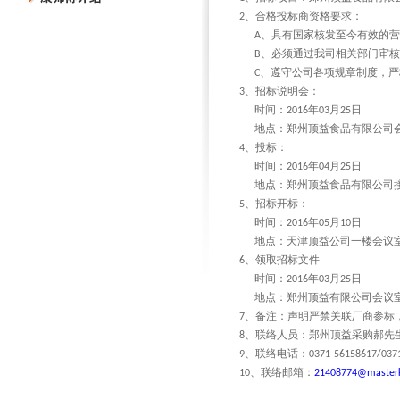
、合格投标商资格要求：
2
、具有国家核发至今有效的
A
、必须通过我司相关部门审
B
、遵守公司各项规章制度，严
C
、招标说明会：
3
时间：
年
月
日
2016
03
25
地点：郑州顶益食品有限公司
、投标：
4
时间：
年
月
日
2016
04
25
地点：郑州顶益食品有限公司
、招标开标：
5
时间：
年
月
日
2016
05
10
地点：天津顶益公司一楼会议
、领取招标文件
6
时间：
年
月
日
2016
03
25
地点：郑州顶益有限公司会议
、备注：声明严禁关联厂商参标
7
、联络人员：郑州顶益采购郝先
8
、联络电话：
9
0371-56158617/037
、联络邮箱：
10
21408774@master