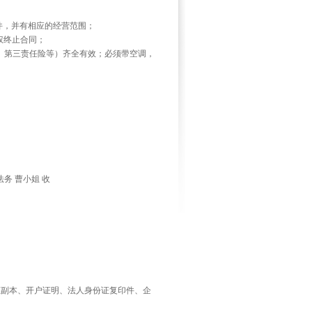
件，并有相应的经营范围；
权终止合同；
、第三责任险等）齐全有效；必须带空调，
务 曹小姐 收
证副本、开户证明、法人身份证复印件、企