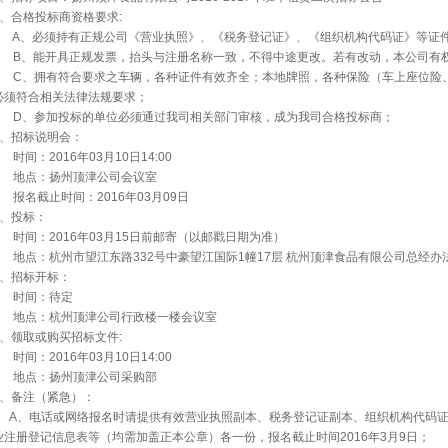
2、合格投标商资格要求:
A
、必须持有正规公司《营业执照》、《税务登记证》、《组织机构代码证》等证
B
、能开具正规发票，抬头与注册名称一致，不得中途更改。若有改动，本公司有
C
、拥有符合要求之车辆，各种证件有效齐全；本地牌照，各种保险（车上座位险
必须符合相关法律法规要求；
D
、参加投标的单位必须通过我司相关部门审核，成为我司合格投标商；
3、招标说明会：
时间：2016年03月10日14:00
地点：扬州顶津公司会议室
报名截止时间：2016年03月09日
4、投标：
时间：2016年03月15日前邮寄（以邮戳日期为准）
地点：杭州市望江东路332号中豪望江国际1幢17层 杭州顶津食品有限公司总经办法
5、招标开标：
时间：待定
地点：杭州顶津公司行政楼一楼会议室
6、领取或购买招标文件:
时间：2016年03月10日14:00
地点：扬州顶津公司采购部
7、备注（紧急）：
A
、电话或网络报名时请提供有效营业执照副本、税务登记证副本、组织机构代码
业注册登记信息表等（均需加盖正本公章）各一份，报名截止时间2016年3月9日；