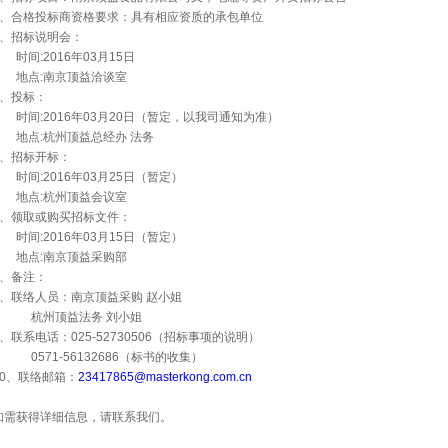
2、合格投标商资格要求：具有相应资质的承包单位
3、招标说明会：
时间:2016年03月15日
地点:南京顶益洽谈室
4、投标：
时间:2016年03月20日（暂定，以我司通知为准）
地点:杭州顶益总经办 法务
5、招标开标：
时间:2016年03月25日（暂定）
地点:杭州顶益会议室
6、领取或购买招标文件：
时间:2016年03月15日（暂定）
地点:南京顶益采购部
7、备注：
8、联络人员：南京顶益采购 赵小姐
杭州顶益法务 刘小姐
9、联系电话：025-52730506（招标事项的说明）
0571-56132686
（标书的收集）
10、联络邮箱：
23417865@masterkong.com.cn
如需获得详细信息，请联系我们。