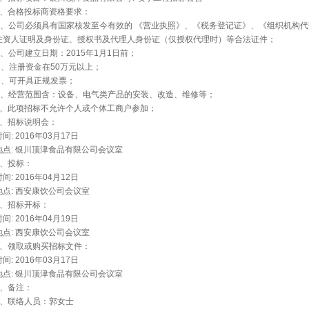
2、合格投标商资格要求：
A、公司必须具有国家核发至今有效的 《营业执照》、《税务登记证》、《组织机构
注资人证明及身份证、授权书及代理人身份证（仅授权代理时）等合法证件；
B、公司建立日期：2015年1月1日前；
C、注册资金在50万元以上；
D、可开具正规发票；
E、经营范围含：设备、电气类产品的安装、改造、维修等；
F、此项招标不允许个人或个体工商户参加；
3、招标说明会：
时间: 2016年03月17日
地点: 银川顶津食品有限公司会议室
4、投标：
时间: 2016年04月12日
地点: 西安康饮公司会议室
5、招标开标：
时间: 2016年04月19日
地点: 西安康饮公司会议室
6、领取或购买招标文件：
时间: 2016年03月17日
地点: 银川顶津食品有限公司会议室
7、备注：
8、联络人员：郭女士