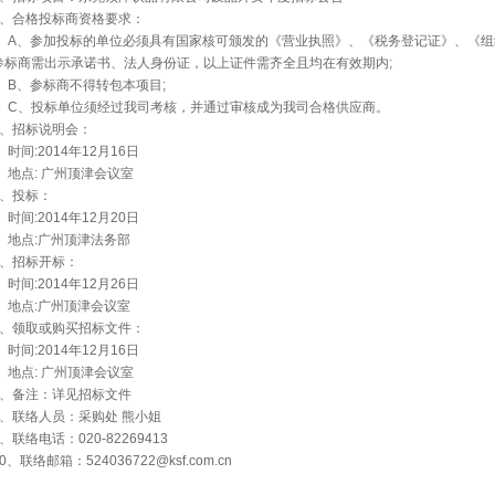
2、合格投标商资格要求：
A、参加投标的单位必须具有国家核可颁发的《营业执照》、《税务登记证》、《组
参标商需出示承诺书、法人身份证，以上证件需齐全且均在有效期内;
B、参标商不得转包本项目;
C、投标单位须经过我司考核，并通过审核成为我司合格供应商。
3、招标说明会：
时间:2014年12月16日
地点: 广州顶津会议室
4、投标：
时间:2014年12月20日
地点:广州顶津法务部
5、招标开标：
时间:2014年12月26日
地点:广州顶津会议室
6、领取或购买招标文件：
时间:2014年12月16日
地点: 广州顶津会议室
7、备注：详见招标文件
8、联络人员：采购处 熊小姐
9、联络电话：020-82269413
10、联络邮箱：
524036722@ksf.com.cn