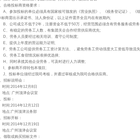
2、合格投标商资格要求：
A、参加投标的单位必须具有国家核可颁发的《营业执照》、《税务登记证》、《组
参标商需出示承诺书、法人身份证，以上证件需齐全且均在有效期内;
B、公司成立不低于2年，注册资金不低于50万，经营范围必须含有劳务服务或劳务
C、有稳定的劳务工人数，有集团关企合作经营供应商优先;
D、劳务人员要经过相关培训、遵守公司制度;
E、提供上年度的营运能力证明;
F、劳务工公司提供劳务工工资计算方法、，避免劳务工劳动强度大工资低导致流失
G、劳务工食宿情况标准择优选择;
H、同时承揽其他企业劳务，可及时进行人力调整;
I、参标商不得转包本项目;
J、投标单位须经过我司考核，并通过审核成为我司合格供应商。
3、招标说明会：
时间:2014年12月8日
地点: 广州顶津会议室
4、投标：
时间:2014年12月12日
地点:广州顶津法务部
5、招标开标：
时间:2014年12月19日
地点:广州顶津会议室
6、领取或购买招标文件：