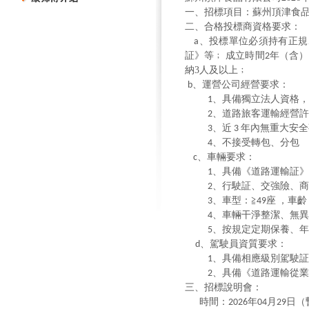
一
、招標項目：蘇州頂津食
二
、合格投標商資格要求：
、投標單位必須持有正規
a
証》等﹔
成立時間
年（含）
2
納
3
人及以上﹔
、運營公司經營要求：
b
、具備獨立法人資格，
1
、道路旅客運輸經營許
2
、近
年內無重大安全
3
3
、不接受轉包、分包
4
、車輛要求：
c
、具備《道路運輸証》
1
、行駛証、交強險、商
2
、車型：≧
座
，車齡
3
49
、車輛干淨整潔、無異
4
、按規定定期保養、年
5
、駕駛員資質要求：
d
、具備相應級別駕駛証
1
、具備《道路運輸從業
2
三
、招標說明會：
時間：
年
月
日（
2026
04
29