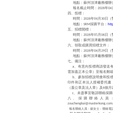
地點：蘇州頂津廠務樓辦
報名截止時間：
年
2026
04
四
、投標：
時間：
年
04
月
日（
2026
30
htt
地點：
採購平台：
SRM
五
、招標開標：
時間：
年
05
月
日（
2026
06
地點：蘇州頂津廠務樓辦
六
、領取或購買招標文件：
時間：
年
月
日（
2026
04
29
地點：蘇州頂津廠務樓辦
七
、備注：
、有意向投標商請發送
a
需加蓋正本公章）至報名郵
、參加招標說明會和投
b
印件和正本法人授權委托書
（蓋公章及法人章）及
個月
6
、未盡事宜敬請聯絡採購
c
八
、採購聯絡人員
zouchengkai@masterkong.com
報名聯絡人員：顧女士﹔聯絡電