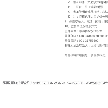
A、報名郵件正文必須注明參標
B、三証合一的《營業執照》、
C、參加說明會或開標時，非法
D、注：授權代理人需提供公司
9、採購聯系人、電話、郵箱：趙先生，022
10、監督單位及聯系方式：
監督單位：康師傅控股稽核室
監督郵箱：jianju@masterkong.co
監督電話：021-31753602
郵寄地址及聯系人：上海市閔行區吳
如需獲得詳細信息，請聯系我們。