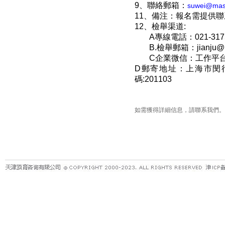
9
、聯絡郵箱：
suwei@mas
11
、備注：報名需提供聯
12
、檢舉渠道
:
A
專線電話：
021-31
B.
檢舉郵箱：
jianju
C
企業微信：工作平
D
郵寄地址：上海市閔
碼
:201103
如需獲得詳細信息，請聯系我們。