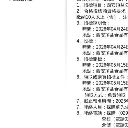
1
、招標項目：西安頂益
2
、合格投標商資格要求
繳納
10
人以上（含）、注
3
、招標說明會：
時間：
2026
年
04
月
24
地點：西安頂益食品有
4
、投標：
時間：
2026
年
04
月
24
地點：西安頂益食品有
5
、招標開標：
時間：
2026
年
05
月
15
地點：西安頂益食品有
6
、領取或購買招標文件
時間：
2026
年
05
月
15
地點：西安頂益食品有
領取方式：免費領取
7
、截止報名時間：
2026
7
、聯絡人員：採購蘇先
8
、聯絡電話：採購（
029
查核（電話
0
倉儲（電話
0