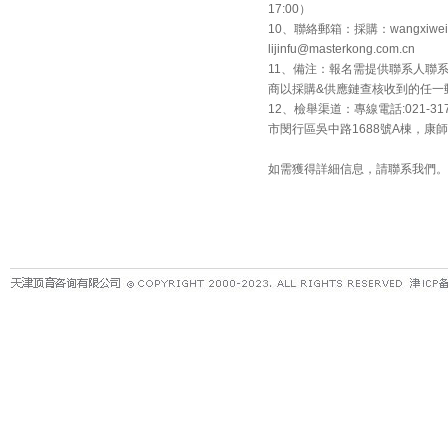
17:00）
10、聯絡郵箱：採購：wangxiwei@ma
lijinfu@masterkong.com.cn
11、備注：報名需提供聯系人聯
商以採購&供應鏈查核收到的任一
12、檢舉渠道：專線電話:021-317
市閔行區吳中路1688號A棟，康
如需獲得詳細信息，請聯系我們。