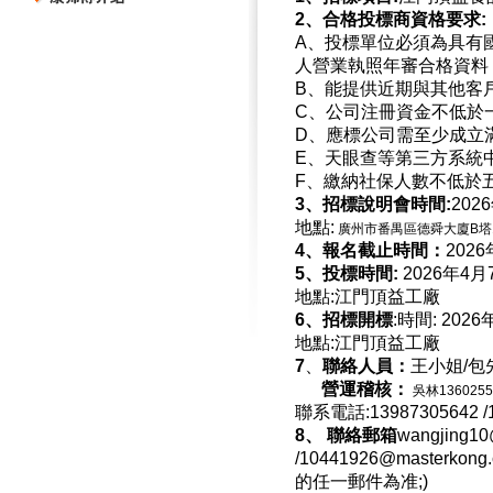
2、合格投標商資格要求:
A、投標單位必須為具有
人營業執照年審合格資料
B、能提供近期與其他客
C、公司注冊資金不低於一
D、應標公司需至少成立滿
E、天眼查等第三方系統
F、繳納社保人數不低於
3、招標說明會時間:
20
地點:
廣州市番禺區德舜大廈B塔1
4、報名截止時間：
202
5、投標時間:
2026年4
地點:江門頂益工廠
6、招標開標
:時間: 20
地點:江門頂益工廠
7
、
聯絡人員：
王小姐/包
營運稽核：
吳林1360255
聯系電話:13987305642
8、
聯絡郵箱
wangjing10
/10441926@masterkong.
的任一郵件為准;)