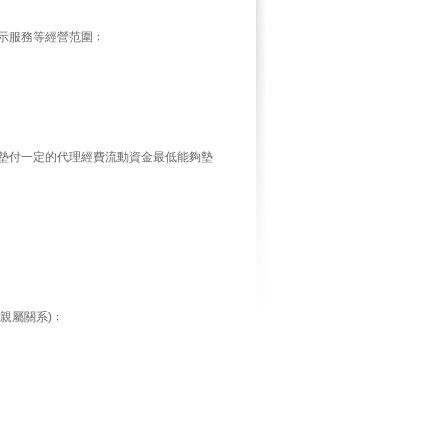
示服務等經營范圍﹔
墊付一定的代理經費流動資金最低能夠墊
親屬關系)﹔