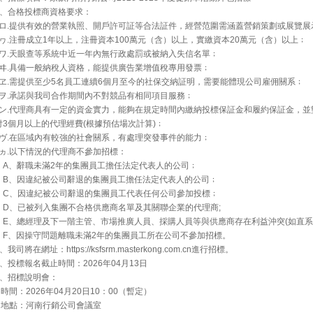
2、合格投標商資格要求：
ロ.提供有效的營業執照、開戶許可証等合法証件，經營范圍需涵蓋營銷策劃或展覽展
ヮ.注冊成立1年以上，注冊資本100萬元（含）以上，實繳資本20萬元（含）以上﹔
ワ.天眼查等系統中近一年內無行政處罰或被納入失信名單﹔
ヰ.具備一般納稅人資格，能提供廣告業增值稅專用發票﹔
ヱ.需提供至少5名員工連續6個月至今的社保交納証明，需要能體現公司雇佣關系﹔
ヲ.承諾與我司合作期間內不對競品有相同項目服務﹔
ン.代理商具有一定的資金實力，能夠在規定時間內繳納投標保証金和履約保証金，並
付3個月以上的代理經費(根據預估場次計算)﹔
ヴ.在區域內有較強的社會關系，有處理突發事件的能力﹔
ヵ.以下情況的代理商不參加招標：
A、辭職未滿2年的集團員工擔任法定代表人的公司﹔
B、因違紀被公司辭退的集團員工擔任法定代表人的公司﹔
C、因違紀被公司辭退的集團員工代表任何公司參加投標﹔
D、已被列入集團不合格供應商名單及其關聯企業的代理商;
E、總經理及下一階主管、市場推廣人員、採購人員等與供應商存在利益沖突(如直系
F、因操守問題離職未滿2年的集團員工所在公司不參加招標。
、我司將在網址：https://ksfsrm.masterkong.com.cn進行招標。
4、投標報名截止時間：2026年04月13日
5、招標說明會：
時間：2026年04月20日10：00（暫定）
地點：河南行銷公司會議室