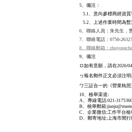
5、備注：
5.1、意向參標商經資
5.2、上述作業時間為
6、聯絡人員：朱先生，
7、聯絡電話：0750-2632715/
8、聯絡郵箱：zhuyongcheng@m
9、備注
ロ如有意願，請在2026
ヮ報名郵件正文必須注明
ワ三証合一的《營業執照
10、檢舉渠道:
A、專線電話:021-317536
B、檢舉郵箱:jianju@master
C、企業微信:工作平台檢
D、郵寄地址:上海市閔行區吳