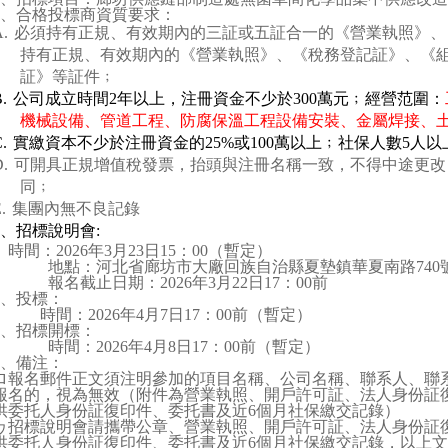
、合格投標商資質要求：
.
必須持有正規、有效期內的三証或五証合一的《營業執照》、
持有正規、有效期內的《營業執照》、《稅務登記証》、《
証》等証件﹔
.
公司成立時間
2
年以上，注冊資金不少於
300
萬元﹔經營范圍：
機械設備、管道工程、防腐保溫工程設備安裝、金屬焊接、
.
實繳資本不少於注冊資金的
25%
或
100
萬以上﹔社保人數
5
人以
.
可開具正規增值稅發票，抬頭與注冊名稱一致，不得中途更改
同﹔
.
集團內無不良記錄
、招標說明會
:
時間：
2026
年
3
月
23
日
15
：
00
（暫定）
地點：河北省廊坊市大廠回族自治縣夏墊鎮華夏南路
740
報名截止日期：
2026
年
3
月
22
日
17
：
00
前
、投標：
時間：
2026
年
4
月
7
日
17
：
00
前（暫定）
、招標開標：
時間：
2026
年
4
月
8
日
17
：
00
前（暫定）
、備注：
ロ報名郵件正文須注明參加的項目名稱、公司名稱、聯系人、聯
報名的，視為無效（附件為營業執照、開戶許可証、法人身份証
供委托人身份証復印件、委托書及近
6
個月社保繳交記錄）
ヮ招標說明會請攜帶公章、營業執照、開戶許可証、法人身份証
供委托人身份証復印件、委托書及近
6
個月社保繳交記錄，以上文