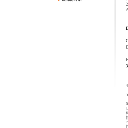
2
A
B
C
D
E
3
4
5
6