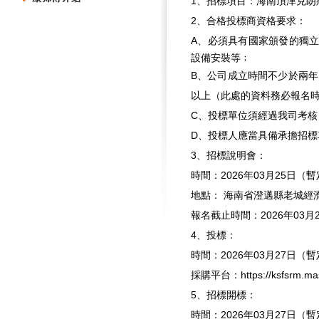
1、招標項目：
海南頂津克朗
2、合格投標商資格要求：
A、必須具有國家頒發的獨
設備安裝
等﹔
B、公司成立時間不少於兩年
以上（此處的資料務必報名
C、投標單位須經過我司考
D、投標人應當具備承擔招
3、招標說明會：
時間：2026年03月25日（
地點：
海南省澄邁縣老城經
報名截止時間：2026年03月
4、投標：
時間：2026年03月27日（
採購平台：https://ksfsrm.mas
5、招標開標：
時間：2026年03月27日（