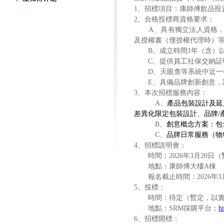
1
、招標項目：康師傅飲品投
2
、合格投標商資格要求：
A
、具有獨立法人資格
及授權書（僅授權代理時）
B
、成立時間
1
年（含）
C
、提供員工社保交納証
D
、天眼查等系統中近一
E
、具備品牌創新創意，
3
、本次招標服務內容：
A
、
產品包裝設計及延
差異化限定包裝設計、品牌
/
B
、
創意概念方案：包
C
、
品牌日常服務（物
4
、招標說明會：
時間：
2026
年
3
月
20
日（
地點：康師傅大樓
A
棟
報名截止時間：
2026
年
3
5
、投標：
時間：待定（暫定，以
地點：
SRM
採購平台：
h
6
、招標開標：