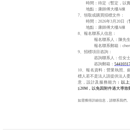
時間：待定（暫定，以
地點：康師傅大樓
A
棟
7
、領取或購買招標文件：
時間：
2026
年
3
月
20
日（
地點：康師傅大樓
A
棟
8
、報名聯系人信息：
報名聯系人：
陳先
報名聯系郵箱：
che
9
、招標項目咨詢：
咨詢聯系人：任女
咨詢郵箱：
5441031
10
、報名資料：營業執照、
標人若不是法人請提供法人
意，設計及服務能力
﹔以上
≦
20M
，以免因附件過大導致
如需獲得詳細信息，請聯系我們。