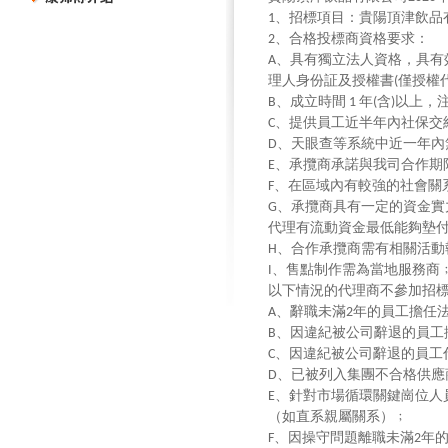
、招標項目：貴陽頂津飲品
1
、合格投標商資格要求：
2
、具有獨立法人資格，具有
A
理人身份証及授權書
僅授權
(
、成立時間
年
含
以上，
B
1
(
)
、提供員工近半年內社保交
C
、天眼查等系統中近一年內
D
、承攬商承諾與我司合作期
E
、在區域內有較強的社會關
F
、承攬商具有一定的資金實
G
代理有流動資金最低能夠墊
、合作承攬商需有相關活動
H
、售點制作需為當地服務商
I
以下情況的代理商不參加招
、辭職未滿
年的員工擔任
A
2
、因違紀被公司辭退的員工
B
、因違紀被公司辭退的員工
C
、已被列入集團不合格供應
D
、針對市場循環關鍵崗位人
E
（如直系親屬關系）﹔
、因操守問題離職未滿
年
F
2