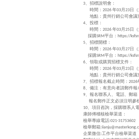
、招標說明會：
3
時間：
年
月
日（
2026
03
23
地點：貴州行銷公司會議
、投標：
4
時間：
年
月
日（
2026
03
25
採購
平台：
SRM
https://ksf
、招標開標：
5
時間：
年
月
日（
2026
03
27
採購
平台：
SRM
https://ksf
、領取或購買招標文件：
6
時間：
年
月
日（
2026
03
23
地點：貴州行銷公司會議
、招標報名截止時間：
7
2026
、備注：有意向者請郵件報
8
、報名聯系人、電話、郵箱
9
報名郵件正文必須注明參
、項目咨詢，採購聯系人
10
康師傅稽核檢舉渠道：
檢舉專線電話
:021-31753602
檢舉郵箱
:iianju@masterkong.
企業微信
工作平台檢舉渠道
: