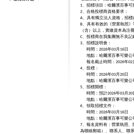
、招標項目：哈爾濱百事可
1
、合格投標商資格要求：
2
、具有獨立法人資格，招標
A
、具有有效的《營業執照》
B
（含）以上，實繳資本為注
、投標商在我集團無不良記
C
、招標說明會：
3
時間：
年
月
日
2026
03
16
地點：哈爾濱百事可樂公
報名截止時間：
年
2026
02
、投標：
4
時間：
年
月
日
2026
03
20
地點：哈爾濱百事可樂公
、招標開標：
5
時間：預計
年
月
2026
03
20
地點：哈爾濱百事可樂公
、領取招標文件：
6
時間：
年
月
日
2026
03
16
地點：哈爾濱百事可樂公
、報名資料有：營業執照、
7
為聯絡郵箱）、聯系人、聯