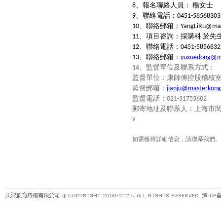
、報名聯絡人員：
楊女士
8
、聯絡電話：
9
0451-58568303
、聯絡郵箱：
10
YangLiRu@mas
、項目咨詢：採購科
於先
11
、聯絡電話：
12
0451-5856832
、聯絡郵箱：
13
yuxuedong@m
、
監督單位及聯系方式：
14
監督單位：康師傅控股稽核
監督郵箱：
jianju@masterkong
監督電話：
021-31753602
郵寄地址及聯系人：上海市
v
如需獲得詳細信息，請聯系我們。