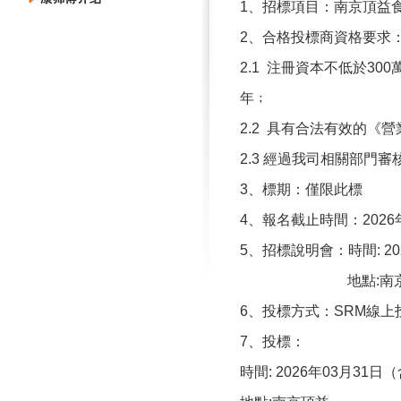
1
、招標項目：
南京頂益
2
、合格投標商資格要求
2.1
注冊資本不低於
300
年﹔
2.2
具有合法有效的《營
2.3
經過我司相關部門審
3
、
標期：僅限此標
4
、報名截止時間：
2026
5
、招標說明會：時間
:
20
地點
:
南
6
、投標方式：
SRM
線上
7
、投標：
時間
: 2026
年
03
月
31
日（