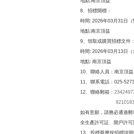
地點
:
南京頂益
8
、招標開標：
時間
: 2026
年
03
月
31
日（
地點
:
南京頂益
9
、領取或購買招標文件
時間
: 2026
年
03
月
13
日（
地點
:
南京頂益
10
、聯絡人員：南京頂益
11
、聯系電話：
025-527
12
、聯絡郵箱：
2342497
9210183
如有意願，請務必通過郵
全生產許可証、開戶許可
13
、投標商應按招標說明