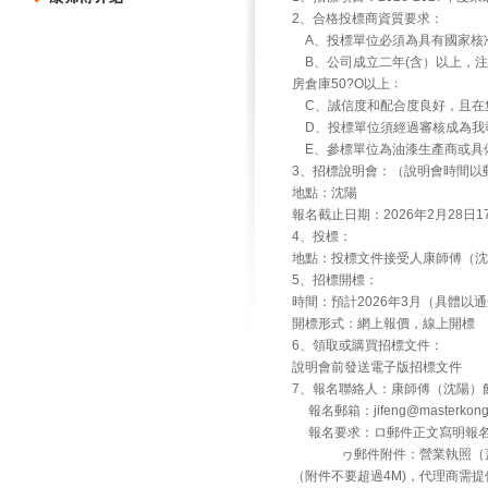
2、合格投標商資質要求：
A、投標單位必須為具有國家核
B、公司成立二年(含）以上，注冊
房倉庫50?O以上﹔
C、誠信度和配合度良好，且在
D、投標單位須經過審核成為我
E、參標單位為油漆生產商或具備
3、招標說明會：（說明會時間以
地點：沈陽
報名截止日期：2026年2月28日1
4、投標：
地點：投標文件接受人康師傅（沈陽）
5、招標開標：
時間：預計2026年3月（具體以
開標形式：網上報價，線上開標
6、領取或購買招標文件：
說明會前發送電子版招標文件
7、報名聯絡人：康師傅（沈陽）飲
報名郵箱：jifeng@masterk
報名要求：ロ郵件正文寫明報名
ヮ郵件附件：營業執照（蓋公
（附件不要超過4M)，代理商需提