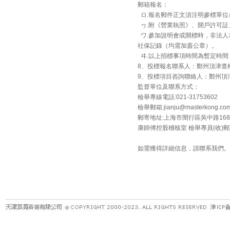
郵箱報名：
ロ.報名郵件正文須注明參標單位
ヮ.附《營業執照》、開戶許可証
ワ.參加說明會或開標時，非法人
社保記錄（均需加蓋公章）。
ヰ.以上招標事項時間為暫定時間
8、投標報名聯系人：鄭州頂津查核
9、投標項目咨詢聯絡人：鄭州頂津採購
監督單位及聯系方式：
檢舉專線電話:021-31753602
檢舉郵箱:jianju@masterkong.com
郵寄地址:上海市閔行區吳中路168
康師傅控股稽核室 檢舉專員(收)郵政
如需獲得詳細信息，請聯系我們。