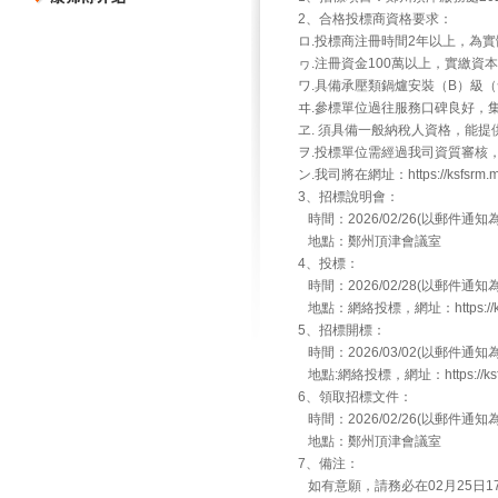
2、合格投標商資格要求：
ロ.投標商注冊時間2年以上，為
ヮ.注冊資金100萬以上，實繳資
ワ.具備承壓類鍋爐安裝（B）級
ヰ.參標單位過往服務口碑良好，
ヱ. 須具備一般納稅人資格，能
ヲ.投標單位需經過我司資質審核
ン.我司將在網址：https://ksfsrm.
3、招標說明會：
時間：2026/02/26(以郵件通知
地點：鄭州頂津會議室
4、投標：
時間：2026/02/28(以郵件通知
地點：網絡投標，網址：https://ksfsr
5、招標開標：
時間：2026/03/02(以郵件通知
地點:網絡投標，網址：https://ksfsr
6、領取招標文件：
時間：2026/02/26(以郵件通知
地點：鄭州頂津會議室
7、備注：
如有意願，請務必在02月25日17點