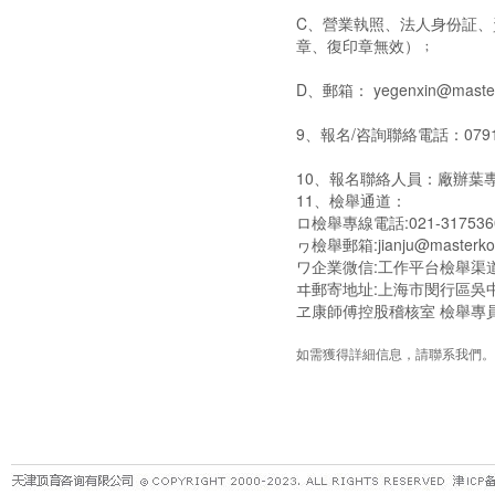
C、營業執照、法人身份証
章、復印章無效）﹔
D、郵箱： yegenxin@maste
9、報名/咨詢聯絡電話：0791
10、報名聯絡人員：廠辦葉專員
11、檢舉通道：
ロ檢舉專線電話:021-317536
ヮ檢舉郵箱:jianju@masterko
ワ企業微信:工作平台檢舉渠
ヰ郵寄地址:上海市閔行區吳中
ヱ康師傅控股稽核室 檢舉專員(
如需獲得詳細信息，請聯系我們。