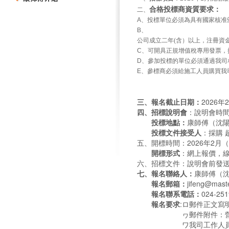
合格投標商資質要求：
二、
A
、投標單位必須為具有國家核准
B、
公司成立二年
(
含）以上，注冊資
C
、可開具正規增值稅專用發票，
D
、參加投標的單位必須通過我司
E
、參標商必須給施工人員購買我
三、
報名截止日期：
2026年2
四、招標說明會
：說明會時
投標地點：
康師傅（沈
投標文件接受人
：採購 趙
五
、
開標時間：
2026年2
開標形式
：網上報價，
六
、
招標文件
：說明會前發
七、報名聯絡人：
康師傅（沈
報名郵箱：
jifeng@m
報名聯系電話：
024-25
報名要求
:ロ郵件正文寫
ヮ郵件附件：營業執照、
ワ我司工作人員收到郵