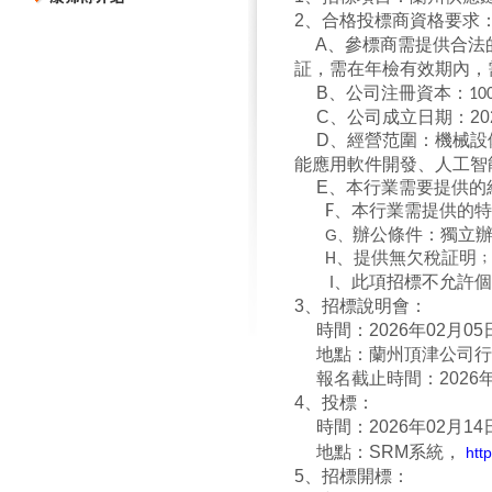
2
、合格投標商資格要求
A、參標商需提供合法
証，需在年檢有效期內，
B、公司注冊資本：
1
C、公司成立日期：
2
D、經營范圍
：機械設
能應用軟件開發、人工智
E、
本行業需要提供的
F
、本行業需提供的特
G、
辦公條件：獨立辦
H、提供無欠稅証明
此項招標不允許個
I、
3、招標說明會：
時間：2026年02月05日
地點：
蘭州頂津公司行
報名截止時間：2026年0
4、投標：
時間：2026年02月14
地點：SRM系統，
htt
5、招標開標：