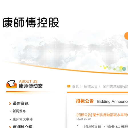
首頁
〉
招標公告
〉 蘭州供應鏈部碳
[招標公告]
蘭州供應鏈部碳水車間
[2026-01-20]
1
、招標項目：
蘭州供應