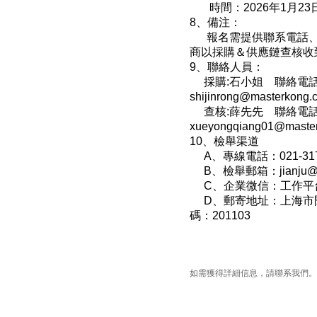
時間：2026年1月23日
8
、備注：
報名需提供聯系電話
商以採購＆供應鏈查核收
9、聯絡人員：
採購:石小姐 聯絡電
shijinrong@masterkong.
查核:薛先先 聯絡電
xueyongqiang01@master
10、檢舉渠道
A、專線電話：021-317
B、檢舉郵箱：jianju@mas
C、企業微信：工作平
D、郵寄地址：上海市閔
碼：201103
如需獲得詳細信息，請聯系我們。