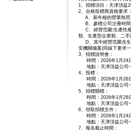
1、招標項目：天津頂益2
2
、合格投標商資格要求
A、新年檢的營業執照
B、參標公司注冊時間≧2
C、經營范圍:生產性廢
類、生產型企業類、二手
D、其中經營范圍含生
安機關備案(同線下要求一
3
、招標說明會：
時間：
2026
年1月2
地點：天津頂益公司
4
、投標：
時間：
2026
年1月2
地點：天津頂益公司
5
、招標開標：
時間：
2026
年1月2
地點：天津頂益公司
6
、領取招標文件：
時間：
2026
年1月2
地點：天津頂益公司
7、報名截止時間：