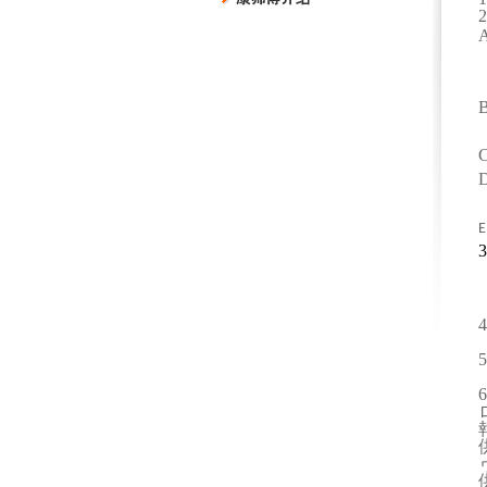
2
A
B
C
D
E
3
4
5
6