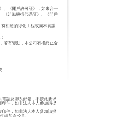
》、《開戶許可証》，如未合一
 、《組織機構代碼証》、《開戶
：有相應的綠化工程或園林養護
上﹔
，若有變動，本公司有權終止合
號
系電話及聯系郵箱，不按此要求
復印件，如非法人本人參加請提
復印件，如非法人本人參加請提
件請加蓋公章。