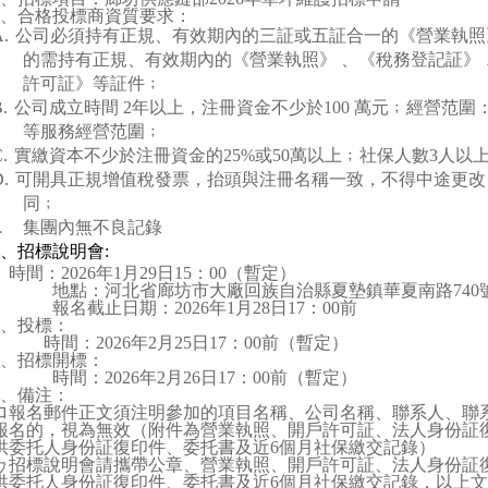
、合格投標商資質要求：
.
公司必須持有正規、有效期內的三証或五証合一的《營業執照
的需持有正規、有效期內的《營業執照》 、《稅務登記証》
許可証》等証件﹔
.
公司成立時間
2
年以上，注冊資金不少於
100
萬元﹔經營范圍
等服務經營范圍﹔
.
實繳資本不少於注冊資金的
25%
或
50
萬以上﹔社保人數
3
人以
.
可開具正規增值稅發票，抬頭與注冊名稱一致，不得中途更改
同﹔
集團內無不良記錄
.
、招標說明會
:
時間：
2026
年
1
月
29
日
15
：
00
（暫定）
地點：河北省廊坊市大廠回族自治縣夏墊鎮華夏南路
740
報名截止日期：
2026
年
1
月
28
日
17
：
00
前
、投標：
時間：
2026
年
2
月
25
日
17
：
00
前（暫定）
、招標開標：
時間：
2026
年
2
月
26
日
17
：
00
前（暫定）
、備注：
ロ報名郵件正文須注明參加的項目名稱、公司名稱、聯系人、聯
報名的，視為無效（附件為營業執照、開戶許可証、法人身份証
供委托人身份証復印件、委托書及近
6
個月社保繳交記錄）
ヮ招標說明會請攜帶公章、營業執照、開戶許可証、法人身份証
供委托人身份証復印件、委托書及近
6
個月社保繳交記錄，以上文