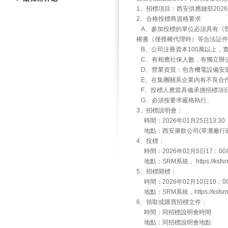
1、招標項目：西安供應鏈部202
2、合格投標商資格要求
A、參加投標的單位必須具有《
權書（僅授權代理時）等合法証件
B、公司注冊資本100萬以上，實繳
C、有相應社保人數，有獨立辦
D、營業資質：包含機電設備安
E、在集團關系企業內有不良合
F、投標人應當具備承擔招標項
G、必須按要求嚴格執行。
3、招標說明會：
時間：2026年01月25日13:3
地點：西安康飲公司(草灘廠行政
4、投標：
時間：2026年02月5日17：0
地點：SRM系統， https://ksfsrm.
5、招標開標：
時間：2026年02月10日10：
地點：SRM系統，https://ksfsrm.m
6、領取或購買招標文件：
時間：同招標說明會時間
地點：同招標說明會地點