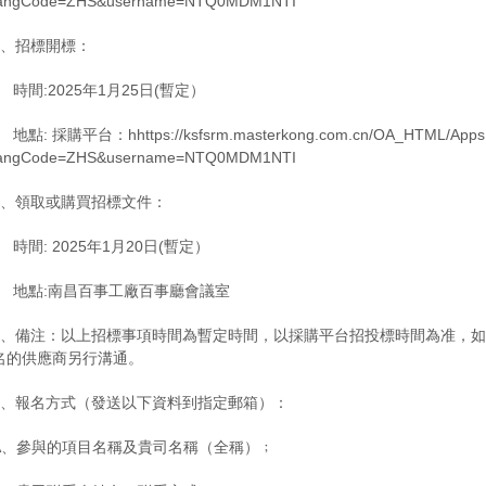
langCode=ZHS&username=NTQ0MDM1NTI
5、招標開標：
時間:2025年1月25日(暫定）
點: 採購平台：hhttps://ksfsrm.masterkong.com.cn/OA_HTML/AppsLo
langCode=ZHS&username=NTQ0MDM1NTI
6、領取或購買招標文件：
時間: 2025年1月20日(暫定）
地點:南昌百事工廠百事廳會議室
7、備注：以上招標事項時間為暫定時間，以採購平台招投標時間為准，
名的供應商另行溝通。
8、報名方式（發送以下資料到指定郵箱）：
A、參與的項目名稱及貴司名稱（全稱）﹔