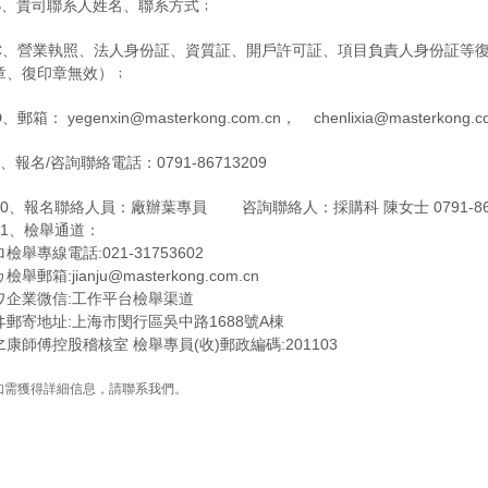
B、貴司聯系人姓名、聯系方式﹔
C、營業執照、法人身份証、資質証、開戶許可証、項目負責人身份証等
章、復印章無效）﹔
D、郵箱： yegenxin@masterkong.com.cn，
chenlixia@masterkong.c
9、報名/咨詢聯絡電話：0791-86713209
10、報名聯絡人員：廠辦葉專員 咨詢聯絡人：採購科 陳女士 0791-867
11、檢舉通道：
ロ檢舉專線電話:021-31753602
ヮ檢舉郵箱:jianju@masterkong.com.cn
ワ企業微信:工作平台檢舉渠道
ヰ郵寄地址:上海市閔行區吳中路1688號A棟
ヱ康師傅控股稽核室 檢舉專員(收)郵政編碼:201103
如需獲得詳細信息，請聯系我們。