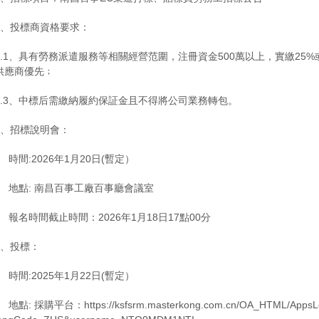
2、投標商資格要求：
2.1、具有勞務派遣服務等相關經營范圍，注冊資金500萬以上，實繳25%
供應商優先﹔
2.3、中標后需繳納履約保証金且不得將公司業務轉包。
3、招標說明會：
時間:2026年1月20日(暫定）
地點: 南昌百事工廠百事廳會議室
報名時間截止時間：2026年1月18日17點00分
4、投標：
時間:2025年1月22日(暫定）
點: 採購平台：https://ksfsrm.masterkong.com.cn/OA_HTML/AppsLoc