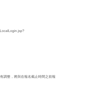
calLogin.jsp?
如有調整，將與在報名截止時間之前報