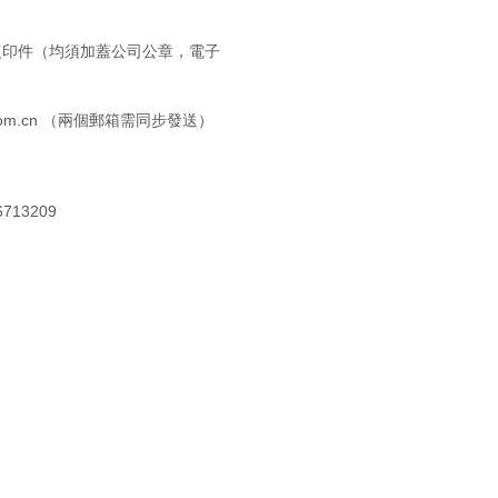
復印件（均須加蓋公司公章，電子
om.cn
（兩個郵箱需同步發送）
13209