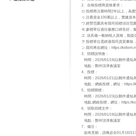
2、合格投標商資格要求：
ロ.投標商注冊時間2年以上，為
ヮ.注冊資金100萬以上，實繳資
ワ.經營范圍具有我司招標項目范
ヰ.參標單位過往服務口碑良好，
ヱ. 須具備一般納稅人資格，能
ヲ.投標單位需經過我司資質審核
ン.我司將在網址：https://ksfsrm.
3、招標說明會：
時間：2026/01/19(以郵件通知
地點：鄭州頂津會議室
4、投標：
時間：2026/01/21(以郵件通知
地點：網絡投標，網址：https://ksfsr
5、招標開標：
時間：2026/01/23(以郵件通知
地點:網絡投標，網址：https://ksfsr
6、領取招標文件：
時間：2026/01/19(以郵件通知
地點：鄭州頂津會議室
7、備注：
如有意願，請務必在01月18日17點