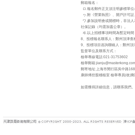
郵箱報名：
ロ.報名郵件正文須注明參標單位
ヮ.附《營業執照》、開戶許可証
ワ.參加說明會或開標時，非法人
社保記錄（均需加蓋公章）。
ヰ.以上招標事項時間為暫定時間
8、投標報名聯系人：鄭州頂津查核 黨先生
9、投標項目咨詢聯絡人：鄭州頂津採購 
監督單位及聯系方式：
檢舉專線電話:021-31753602
檢舉郵箱:jianju@masterkong.com
郵寄地址:上海市閔行區吳中路168
康師傅控股稽核室 檢舉專員(收)郵政
如需獲得詳細信息，請聯系我們。