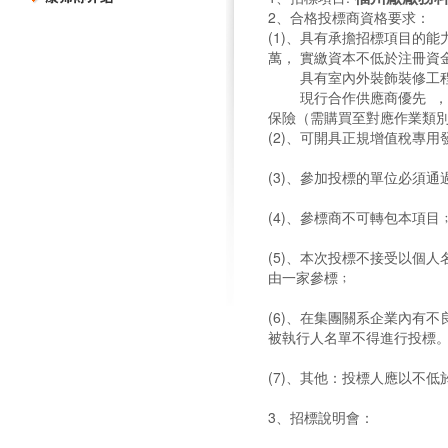
2、合格投標商資格要求：
(1)、具有承擔招標項目的
萬，
實繳資本不低於注冊資金
具有室內外裝飾裝修工
現行合作供應商優先
，
保險（需購買至對應作業類
(2)、可開具正規增值稅專
(3)、參加投標的單位必須
(4)、參標商不可轉包本項目
(5)、本次投標不接受以個
由一家參標﹔
(6)、在集團關系企業內有
被執行人名單不得進行投標
(7)、其他：投標人應以不
3、招標說明會：