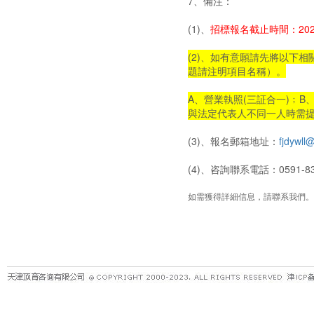
7、備注：
(1)、
招標報名截止時間：202
(2)、如有意願請先將以下
題請注明項目名稱）。
A、營業執照(三証合一)﹔
與法定代表人不同一人時需
(3)、報名郵箱地址：
fjdywll
(4)、咨詢聯系電話：0591-8
如需獲得詳細信息，請聯系我們。