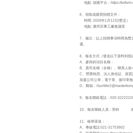
地點: 採購平台：https://ksfsrm.m
6、領取或購買招標文件：
時間: 2026年1月12日(暫定）
地點: 廣州百事工廠會議室
7、備注：以上招標事項時間為暫
通。
8、報名方式（發送以下資料到指
A、參與的項目名稱﹔
B、貴司名稱（全稱）、聯系人姓
C、營業執照、法人身份証、資質
加蓋公司公章，電子章、復印章無
D、郵箱：GuoWei2@masterkong
9、報名聯絡電話：020-32222228-8
10、報名聯絡人員：郭科 咨
11、檢舉渠道：
A、專線電話:021-31753602