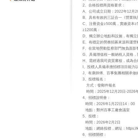
2、合格投標商資格要求：
A、公司成立日期：2022年12
B、具有有效的三証合一《營業執
C、注冊資金≧500萬，實繳資本
≧1200萬﹔
D、獨立辦公地點和設施，有獨立
E、有穩定的勞務招募來源和運營
F、在當地勞動監察部門無負面影
G、具備增值稅一般納稅人資格，
H、需經過我司資質審核，成為合
I、投標人具備承擔招標項目能力
J、有康師傅、百事集團相關承做
3、投標報名：
方式：發郵件報名
時間：2025年12月20日-202
4、招標說明會：
時間：2026年1月22日14：00
地點：鄭州百事工廠會議室
5、投標：
時間：2026年2月2日
地點：網絡投標，網址：https://ks
6、招標開標：