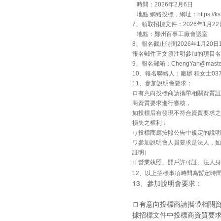
時間：2026年2月6日
地點:網絡投標，網址：https://ksf
7、領取招標文件：2026年1月22
地點：鄭州百事工廠會議室
8、報名截止時間2026年1月2
報名郵件正文須注明參加的項目名
9、報名郵箱：ChengYan@master
10、報名聯絡人：廠辦 程女士0371-
11、參加說明會要求：
ロ有意向投標商請攜帶相關資質証
商資質要求進行審核，
如投標后有發現不符合資質要求之
損失之權利﹔
ヮ投標商應按照公告中規定的說明
ワ參加說明會人員要求是法人，如
証明）
ヰ營業執照、開戶許可証、法人身
12、以上招標事項時間為暫定時
13、參加說明會要求：
ロ有意向投標商請攜帶相關
據招標文件中投標商資質要