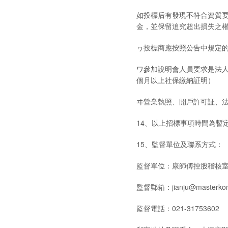
如投標后有發現不符合資質
金，並保留追究超出損失之
ヮ投標商應按照公告中規定
ワ參加說明會人員要求是法
個月以上社保繳納証明）
ヰ營業執照、開戶許可証、
14、以上招標事項時間為暫定
15、監督單位及聯系方式：
監督單位：康師傅控股稽核
監督郵箱：jianju@masterkon
監督電話：021-31753602