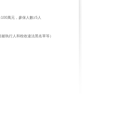
100萬元，參保人數≧5人
信被執行人和稅收違法黑名單等）