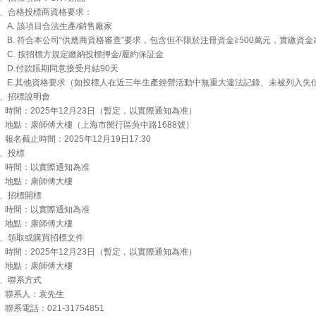
2、合格投標商資格要求：
A. 該項目合法生產/銷售廠家
B. 符合本公司“供應商資格審查”要求，包含但不限於注冊資金≧500萬元，實繳資金≧
C. 按招標方規定繳納投標押金/履約保証金
D.付款賬期同意接受月結90天
E.其他資格要求（如投標人在近三年生產經營活動中無重大違法記錄、未被列入失
3、招標說明會
時間：2025年12月23日（暫定，以實際通知為准）
地點：康師傅大樓（上海市閔行區吳中路1688號）
報名截止時間：2025年12月19日17:30
4、投標
時間：以實際通知為准
地點：康師傅大樓
5、招標開標
時間：以實際通知為准
地點：康師傅大樓
6、領取或購買招標文件
時間：2025年12月23日（暫定，以實際通知為准）
地點：康師傅大樓
7、聯系方式
聯系人：袁先生
聯系電話：021-31754851