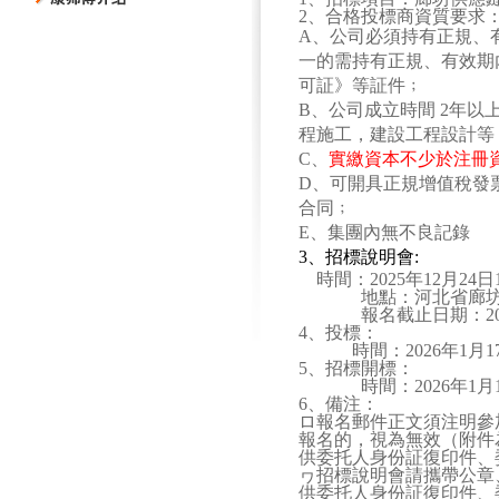
2
、合格投標商資質要求
A
、公司必須持有正規、
一的需持有正規、有效期
可証》等証件﹔
B
、公司成立時間
2
年以
程施工，建設工程設計等
C
、
實繳資本不少於注冊
D
、可開具正規增值稅發
合同﹔
E
、集團內無不良記錄
3
、招標說明會
:
時間：
2025
年
12
月
24
日
地點：河北省廊
報名截止日期：
2
4
、投標：
時間：
2026
年
1
月
1
5
、招標開標：
時間：
2026
年
1
月
6
、備注：
ロ報名郵件正文須注明參
報名的，視為無效（附件
供委托人身份証復印件、
ヮ招標說明會請攜帶公章
供委托人身份証復印件、