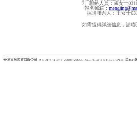
7
、聯絡人員：孟女士
031
報名郵箱：
mengjing@mas
採購聯系人：王女士
03
如需獲得詳細信息，請聯