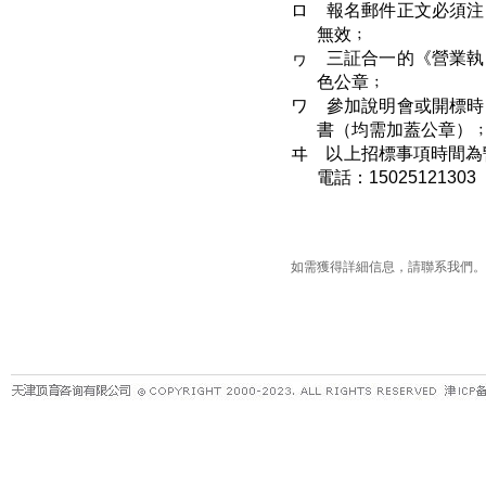
ロ
報名郵件正文必須注
無效﹔
ヮ
三証合一的《營業執
色公章﹔
ワ
參加說明會或開標時
書（均需加蓋公章）
ヰ
以上招標事項時間為
電話：15025121303
如需獲得詳細信息，請聯系我們。