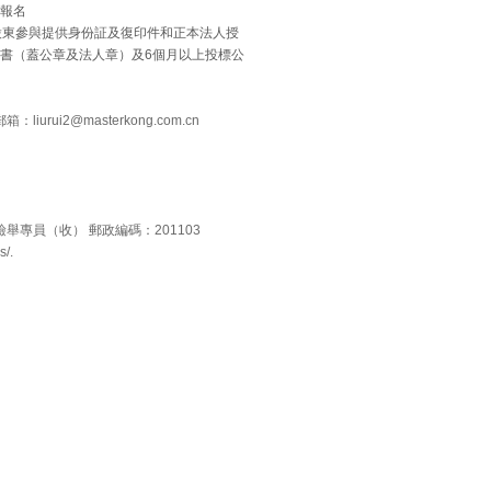
報名
股東參與提供身份証及復印件和正本法人授
書（蓋公章及法人章）及
6
個月以上投標公
郵箱：
liurui2@masterkong.com.cn
專員（收） 郵政編碼：201103
/.