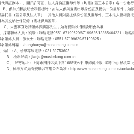
構代碼証副本）、開戶許可証、法人身份証復印件等（均需加蓋正本公章）各一份進行
B
、參加招標說明會和投標時：如法人參與隻需出示身份証及提供一份復印件，如
權委托書（蓋公章及法人章），其他人員則需提供身份証及復印件、正本法人授權委托
司為其交納社保記錄（需社保局蓋章）
C
、未盡事宜敬請聯絡採購鄒先生，如有變動以招標說明會為准
、採購聯絡人員：劉瑞﹔聯絡電話
0551-67199629/67199625/13865464221
﹔聯絡
報名聯絡人員：張女士﹔聯絡電話：
0551-67199629/67199625
﹔
報名聯絡郵箱：
zhanghanyu@masterkong.com.cn
9、備注：A、檢舉專線電話：021-31753602
B、 檢舉郵箱：jianju@masterkong.com.cn
C、 郵寄地址：上海市閔行區吳中路1688號A棟 康師傅控股 運籌中心 稽核室 檢舉
D、檢舉方式如有變動以官網公布為准：http://www.masterkong.com.cn/contactus