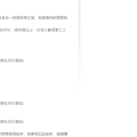
如未合一則需持有正規、有效期內的營業執
的25%，或50萬以上﹔社保人數需要三人
有變化另行通知
)
有變化另行通知
)
有變化另行通知
)
的營業執照副本、稅務登記証副本、組織機