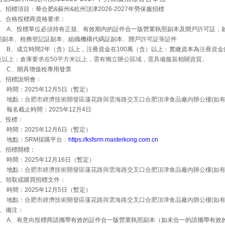
、招標項目：華合肥&蘇州&杭州頂津2026-2027年勞保服招標
、合格投標商資格要求：
A
、投標單位必須持有正規、有效期內的証件合一版營業執照副本及開戶許可証，
照副本、稅務登記証副本、組織機構代碼証副本、開戶許可証等証件
B
、成立時間
2
年（含）以上，注冊資金在
100
萬（含）以上﹔實繳資本為
注冊資金
及以上﹔倉庫要求在50平方米以上，需有獨立辦公區域，需具備服裝相關資質。
C
、開具增值稅專用發票
、招標說明會：
時間：
2025
年12
月5
日（暫定）
地點：
合肥市經濟技術開發區蓮花路與雲海路交叉口合肥頂津食品廠內辦公樓
(
如
報名截止時間：
2025
年
12
月
4
日
、投標：
時間：
2025
年12月6
日（暫定）
地點：
SRM
採購平台：
https://ksfsrm.masterkong.com.cn
、招標開標：
時間：
2025
年12
月16
日（暫定）
地點：
合肥市經濟技術開發區蓮花路與雲海路交叉口合肥頂津食品廠內辦公樓
(
如
、領取或購買招標文件：
時間：
2025
年12
月5
日（暫定）
地點：
合肥市經濟技術開發區蓮花路與雲海路交叉口合肥頂津食品廠內辦公樓
(
如
、備注：
A
、有意向投標商請攜帶有效的証件合一版營業執照副本（如未合一的請攜帶有效