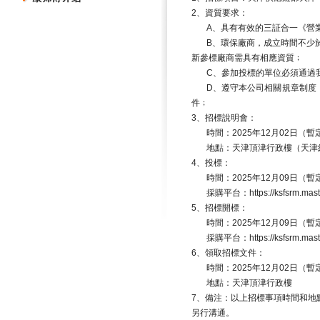
2
、資質要求：
A
、具有有效的三証合一《營
B
、環保廠商，成立時間不少
新參標廠商需具有相應資質﹔
C
、參加投標的單位必須通過
D
、遵守本公司相關規章制度
件﹔
3
、招標說明會：
時間：
2025
年
12
月
02
日（暫
地點：天津頂津行政樓（天津
4
、投標：
時間：
2025
年
12
月
09
日（暫
採購平台：
https://ksfsrm.ma
5
、招標開標：
時間：
2025
年
12
月
09
日（暫
採購平台：
https://ksfsrm.ma
6
、領取招標文件：
時間：
2025
年
12
月
02
日（暫
地點：天津頂津行政樓
7
、備注：以上招標事項時間和地
另行溝通。