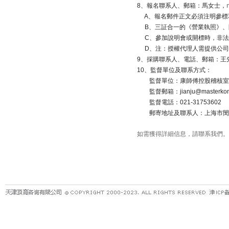
8
、報名聯系人、郵箱：馬女士，
A
、報名郵件正文必須注明參標
B
、三証合一的《營業執照》、
C
、參加說明會或開標時，非法
D
、注：授權代理人需提供公司
9
、採購聯系人、電話、郵箱：王
10
、監督單位及聯系方式：
監督單位：康師傅控股稽核室
監督郵箱：
jianju@masterko
監督電話：
021-31753602
郵寄地址及聯系人：上海市閔
如需獲得詳細信息，請聯系我們。